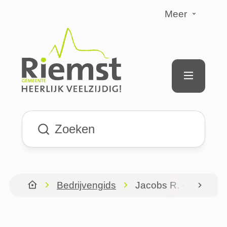
Naar inhoud
Meer
Riemst
Menu
Waarmee kunnen we jou helpen?
Bedrijvengids
Jacobs R. - Gonniss
scroll
Startpagina