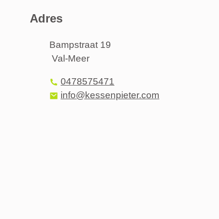
Adres
Adres
Bampstraat 19
Val-Meer
,
Tel.
0478575471
E-mail
info
@
kessenpieter.com