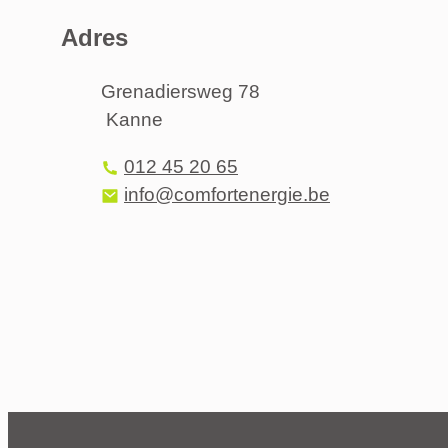
Adres
Adres
Grenadiersweg 78
Kanne
,
Tel.
012 45 20 65
E-mail
info
@
comfortenergie.be