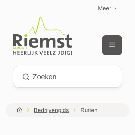
Naar inhoud
Meer
Riemst
Menu
Waarmee kunnen we jou helpen?
Bedrijvengids
Rutten
Startpagina