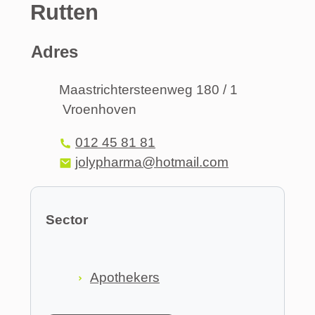
Rutten
Adres
Adres
Maastrichtersteenweg 180 / 1
Vroenhoven
,
Tel.
012 45 81 81
E-mail
jolypharma
@
hotmail.com
Sector
Apothekers