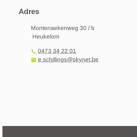
Adres
Adres
Montenaekenweg 30 / b
Heukelom
,
Tel.
0473 34 22 01
E-mail
e.schillings
@
skynet.be