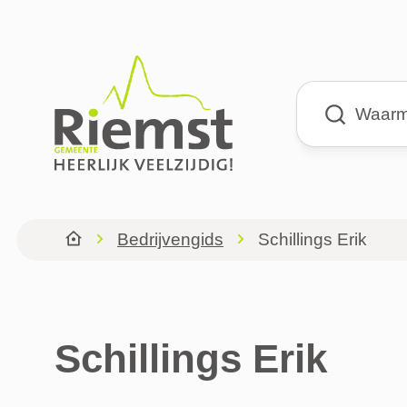
Naar inhoud
Riemst
Waarmee kun
Bedrijvengids
Schillings Erik
Startpagina
Schillings Erik