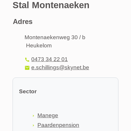
Stal Montenaeken
Adres
Adres
Montenaekenweg 30 / b
Heukelom
,
Tel.
0473 34 22 01
E-mail
e.schillings
@
skynet.be
Sector
Manege
Paardenpension