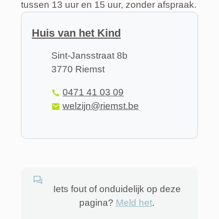
tussen 13 uur en 15 uur, zonder afspraak.
Contact
Huis van het Kind
Adres
Sint-Jansstraat 8b
,
3770
Riemst
Tel.
0471 41 03 09
E-mail
welzijn
@
riemst.be
Iets fout of onduidelijk op deze
pagina?
Meld het
.